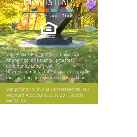
Village Gardens là một khu phố của
những ngôi nhà trong
Homestead
Community Land Trust
Hay nói, là một tài tài của, qua, qua, qua
một tài khác, qua giữ, qua một tài khác
Văn phòng chính của Homestead tại 412
Maynard Ave South, Suite 201, Seattle,
WA 98104
Homestead là một tổ chức thành viên 501
(c) (3). ID thuế của chúng tôi là
91-
1565651
.